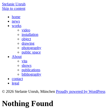
Stefanie Unruh
Skip to content
home
news
works
video
installation
object
drawing
photography
public space
About
vita
shows
publications
bibliography
contact
legal
© 2026 Stefanie Unruh, München
Proudly powered by WordPress
Nothing Found